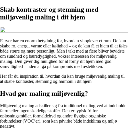
Skab kontraster og stemning med
miljøvenlig maling i dit hjem
Farver har en enorm betydning for, hvordan vi oplever et rum. De kan
skabe ro, energi, varme eller kølighed – og de kan få et hjem til at føles
både større og mere personligt. Men i takt med at flere bliver bevidste
om sundhed og bæredygtighed, vokser interessen for miljøvenlig
maling. Den giver dig mulighed for at forny dit hjem med god
samvittighed – uden at gå på kompromis med æstetikken.
Her får du inspiration til, hvordan du kan bruge miljøvenlig maling til
at skabe kontraster, stemning og harmoni i dit hjem.
Hvad gør maling miljøvenlig?
Miljøvenlig maling adskiller sig fra traditionel maling ved at indeholde
færre eller ingen skadelige stoffer. Den er typisk fri for
opløsningsmidler, formaldehyd og andre flygtige organiske
forbindelser (VOC’er), som kan påvirke både indeklima og miljø
negativt.