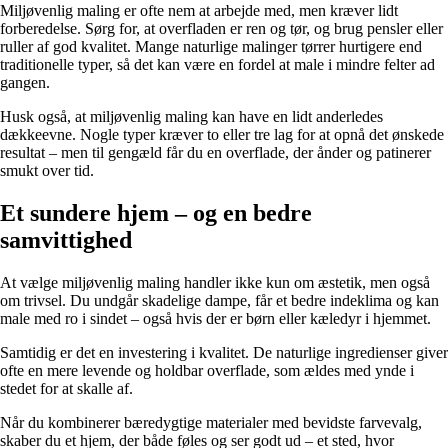
Miljøvenlig maling er ofte nem at arbejde med, men kræver lidt
forberedelse. Sørg for, at overfladen er ren og tør, og brug pensler eller
ruller af god kvalitet. Mange naturlige malinger tørrer hurtigere end
traditionelle typer, så det kan være en fordel at male i mindre felter ad
gangen.
Husk også, at miljøvenlig maling kan have en lidt anderledes
dækkeevne. Nogle typer kræver to eller tre lag for at opnå det ønskede
resultat – men til gengæld får du en overflade, der ånder og patinerer
smukt over tid.
Et sundere hjem – og en bedre
samvittighed
At vælge miljøvenlig maling handler ikke kun om æstetik, men også
om trivsel. Du undgår skadelige dampe, får et bedre indeklima og kan
male med ro i sindet – også hvis der er børn eller kæledyr i hjemmet.
Samtidig er det en investering i kvalitet. De naturlige ingredienser giver
ofte en mere levende og holdbar overflade, som ældes med ynde i
stedet for at skalle af.
Når du kombinerer bæredygtige materialer med bevidste farvevalg,
skaber du et hjem, der både føles og ser godt ud – et sted, hvor