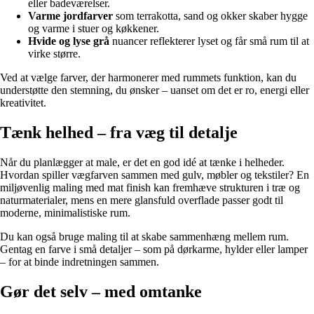
eller badeværelser.
Varme jordfarver
som terrakotta, sand og okker skaber hygge
og varme i stuer og køkkener.
Hvide og lyse grå
nuancer reflekterer lyset og får små rum til at
virke større.
Ved at vælge farver, der harmonerer med rummets funktion, kan du
understøtte den stemning, du ønsker – uanset om det er ro, energi eller
kreativitet.
Tænk helhed – fra væg til detalje
Når du planlægger at male, er det en god idé at tænke i helheder.
Hvordan spiller vægfarven sammen med gulv, møbler og tekstiler? En
miljøvenlig maling med mat finish kan fremhæve strukturen i træ og
naturmaterialer, mens en mere glansfuld overflade passer godt til
moderne, minimalistiske rum.
Du kan også bruge maling til at skabe sammenhæng mellem rum.
Gentag en farve i små detaljer – som på dørkarme, hylder eller lamper
– for at binde indretningen sammen.
Gør det selv – med omtanke