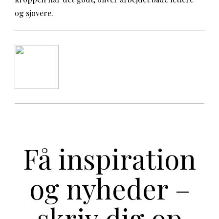
og sjovere.
Få inspiration
og nyheder –
skriv dig op