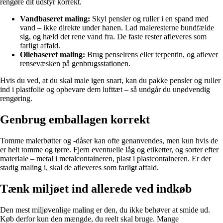
rengøre dit udstyr korrekt.
Vandbaseret maling:
Skyl pensler og ruller i en spand med
vand – ikke direkte under hanen. Lad maleresterne bundfælde
sig, og hæld det rene vand fra. De faste rester afleveres som
farligt affald.
Oliebaseret maling:
Brug penselrens eller terpentin, og aflever
rensevæsken på genbrugsstationen.
Hvis du ved, at du skal male igen snart, kan du pakke pensler og ruller
ind i plastfolie og opbevare dem lufttæt – så undgår du unødvendig
rengøring.
Genbrug emballagen korrekt
Tomme malerbøtter og -dåser kan ofte genanvendes, men kun hvis de
er helt tomme og tørre. Fjern eventuelle låg og etiketter, og sorter efter
materiale – metal i metalcontaineren, plast i plastcontaineren. Er der
stadig maling i, skal de afleveres som farligt affald.
Tænk miljøet ind allerede ved indkøb
Den mest miljøvenlige maling er den, du ikke behøver at smide ud.
Køb derfor kun den mængde, du reelt skal bruge. Mange