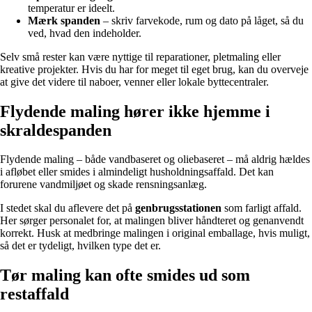
temperatur er ideelt.
Mærk spanden
– skriv farvekode, rum og dato på låget, så du
ved, hvad den indeholder.
Selv små rester kan være nyttige til reparationer, pletmaling eller
kreative projekter. Hvis du har for meget til eget brug, kan du overveje
at give det videre til naboer, venner eller lokale byttecentraler.
Flydende maling hører ikke hjemme i
skraldespanden
Flydende maling – både vandbaseret og oliebaseret – må aldrig hældes
i afløbet eller smides i almindeligt husholdningsaffald. Det kan
forurene vandmiljøet og skade rensningsanlæg.
I stedet skal du aflevere det på
genbrugsstationen
som farligt affald.
Her sørger personalet for, at malingen bliver håndteret og genanvendt
korrekt. Husk at medbringe malingen i original emballage, hvis muligt,
så det er tydeligt, hvilken type det er.
Tør maling kan ofte smides ud som
restaffald