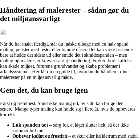
Håndtering af malerester – sådan gør du
det miljøansvarligt
Når du har malet færdigt, står du måske tilbage med en halv spand
maling, pensler med rester eller tomme dåser. Det kan virke fristende
bare at hælde det sidste ud eller smide det i skraldespanden – men
maling og malerester kræver særlig håndtering. Forkert bortskaffelse
kan skade miljøet, forurene grundvandet og skabe problemer i
affaldssystemet. Her får du en guide til, hvordan du håndterer dine
malerester på en miljøansvarlig måde.
Gem det, du kan bruge igen
Først og fremmest: Smid ikke maling ud, hvis du kan bruge den
senere. Mange typer maling kan holde sig i flere år, hvis de opbevares
korrekt.
Luk spanden tæt
– sørg for, at låget slutter helt, så der ikke
kommer luft ind.
Opbevar køligt og frostfrit
– et skur eller kælderrum med stabil