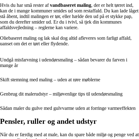
Hvis du har små rester af
vandbaseret maling
, der er helt tørret ind,
kan de i mange kommuner smides ud som restaffald. Du kan lade låget
stå åbent, indtil malingen er tør, eller hælde den ud på et stykke pap,
som du derefter smider ud. Er du i tvivl, så tjek din kommunes
affaldsvejledning – reglerne kan variere.
Oliebaseret maling og lak skal dog altid afleveres som farligt affald,
uanset om det er tørt eller flydende.
Undgå misfarvning i udendørsmaling – sådan bevarer du farven i
mange år
Skift stemning med maling – uden at røre møblerne
Genbrug dit malerudstyr – miljøvenlige tips til udendørsmaling
Sådan maler du gulve med gulvvarme uden at forringe varmeeffekten
Pensler, ruller og andet udstyr
Når du er færdig med at male, kan du spare både miljø og penge ved at